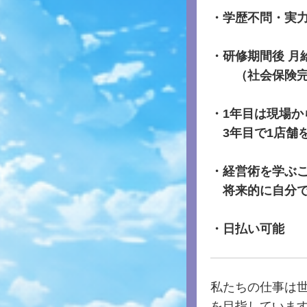
・学歴不問・実
・研修期間後 月
（社会保険完
・1年目は現場か
3年目で1店舗
・経営術を学ぶ
将来的に自分で
・日払い可能
私たちの仕事は
を目指していま