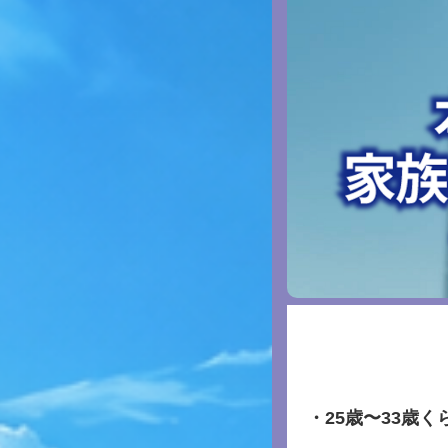
・25歳〜33歳